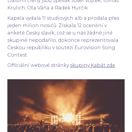
Dalšími členy jsou zpěvák Josef Vojtek, Tomáš
Krulich, Ota Váňa a Radek Hurčík.
Kapela vydala 11 studiových alb a prodala přes
jeden milion nosičů. Získala 12 ocenění v
anketě Český slavík, což se u nás žádné jiné
skupině nepodařilo, dokonce reprezentovala
Českou republiku v soutěži Eurovision Song
Contest.
Officiální webové stránky
skupiny Kabát zde
.