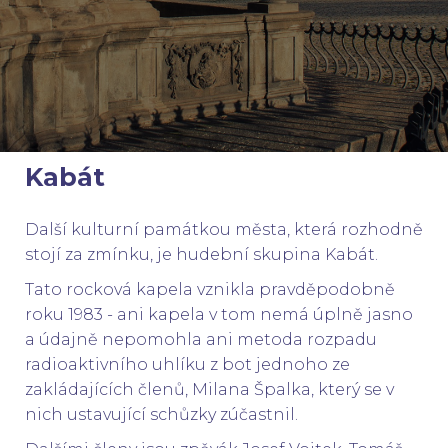
Kabát
Další kulturní památkou města, která rozhodně
stojí za zmínku, je hudební skupina Kabát.
Tato rocková kapela vznikla pravděpodobně
roku 1983 - ani kapela v tom nemá úplně jasno
a údajně nepomohla ani metoda rozpadu
radioaktivního uhlíku z bot jednoho ze
zakládajících členů, Milana Špalka, který se v
nich ustavující schůzky zúčastnil.