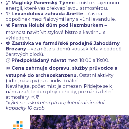
🌌
Magický Panenský Týnec
– místo s tajemnou
energií, které vás překvapí svou atmosférou.
💜
Levandulová zahrada Anette
– čas na
odpočinek mezi fialovými lány a vůní levandule.
🕊
Farma Holubí dům pod Hazmburkem
–
možnost navštívit stylové bistro a kavárnu s
výhledem.
🍓
Zastávka ve farmářské prodejně Jahodárny
Brozany
– vezměte si domů kousek léta v podobě
čerstvých plodů.
🕕
Předpokládaný návrat
mezi 18:00 a 19:00.
🎟
Cena zahrnuje dopravu, služby průvodce a
vstupné do archeoskanzenu.
Ostatní aktivity
(jídlo, nákupy) jsou individuální.
Neváhejte, počet míst je omezen! Přidejte se k
nám a zažijte den plný pohody, poznání a letní
atmosféry. 🌞💐
*výlet se uskuteční při naplnění minimální
kapacity 10 osob