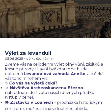
Výlet za levandulí
05.06. 2025 ~ délka čtení 2 min
Zveme vás na celodenní výlet plný vůní, zážitků a
krásné přírody. Hlavní hvězdou dne bude
oblíbená
Levandulová zahrada Anette
, ale čeká
vás toho mnohem víc!
✨
Co vás na výletě čeká?
🏺
Návštěva Archeoskanzenu Březno
–
nahlédnete do života našich dávných předků
(vstup v ceně).
🍽
Zastávka v Lounech
– procházka historickým
centrem s možností individuálního oběda.