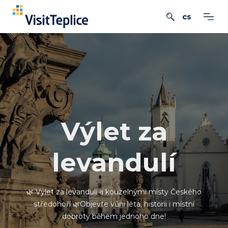
Výlet za
levandulí
🌿 Výlet za levandulí a kouzelnými místy Českého
středohoří 🌿Objevte vůni léta, historii i místní
dobroty během jednoho dne!