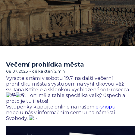
Večerní prohlídka města
08.07. 2025 ~ délka čtení 2 min
Vyrazte s námi v sobotu 19.7. na další večerní
prohlídku města s výstupem na vyhlídkovou věž
sv. Jana Křtitele a sklenkou vychlazeného Prosecca
. Loni měla tahle speciálka velký úspěch a
proto je tu i letos!
Vstupenky kupujte online na našem
e-shopu
nebo u nás v informačním centru na náměstí
Svobody.