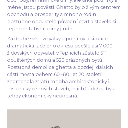
obchody, řemeslnické dílny, ale také podniky s
méně jistou pověstí. Ghetto bylo živým centrem
obchodu a prosperity a mnoho rodin
postupně opouštělo původní čtvrť a stavělo si
reprezentativní domy jinde.
Za druhé světové války a po ní byla situace
dramatická: z celého okresu odešlo asi 7 000
židovských obyvatel, v Teplicích zůstalo 511
opuštěných domů a 526 prázdných bytů.
Postupná demolice ghetta a později dalších
částí města během 60.–80. let 20. století
znamenala ztrátu mnoha architektonicky i
historicky cenných staveb, jejichž údržba byla
tehdy ekonomicky neúnosná.