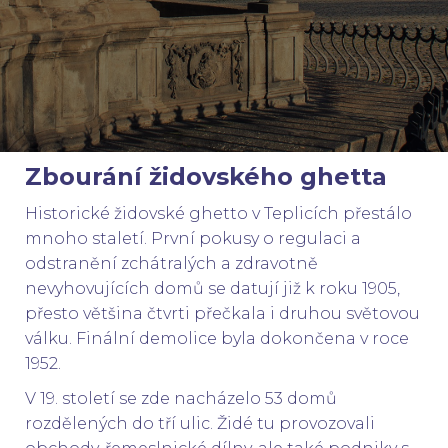
Zbourání židovského ghetta
Historické židovské ghetto v Teplicích přestálo
mnoho staletí. První pokusy o regulaci a
odstranění zchátralých a zdravotně
nevyhovujících domů se datují již k roku 1905,
přesto většina čtvrti přečkala i druhou světovou
válku. Finální demolice byla dokončena v roce
1952.
V 19. století se zde nacházelo 53 domů
rozdělených do tří ulic. Židé tu provozovali